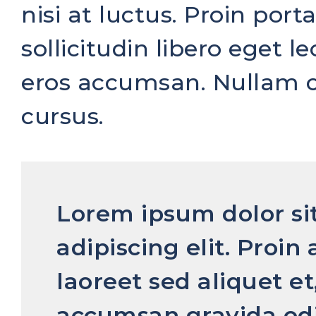
nisi at luctus. Proin por
sollicitudin libero eget 
eros accumsan. Nullam 
cursus.
Lorem ipsum dolor si
adipiscing elit. Proin 
laoreet sed aliquet et
accumsan gravida odio