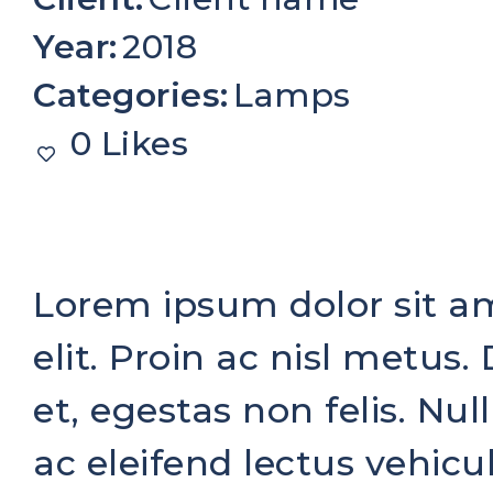
Year:
2018
Categories:
Lamps
0 Likes
Lorem ipsum dolor sit am
elit. Proin ac nisl metus.
et, egestas non felis. N
ac eleifend lectus vehic